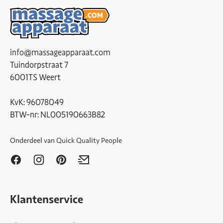
info@massageapparaat.com
Tuindorpstraat 7
6001TS Weert
KvK: 96078049
BTW-nr: NL005190663B82
Onderdeel van
Quick Quality People
Klantenservice