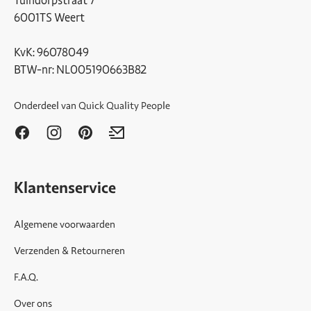
Tuindorpstraat 7
6001TS Weert
KvK: 96078049
BTW-nr: NL005190663B82
Onderdeel van
Quick Quality People
Klantenservice
Algemene voorwaarden
Verzenden & Retourneren
F.A.Q.
Over ons