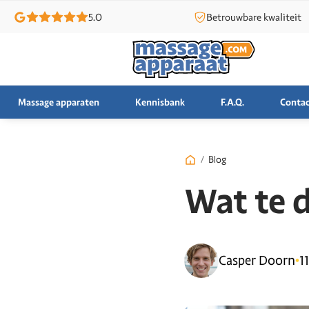
5.0
Betrouwbare kwaliteit
Massage apparaten
Kennisbank
F.A.Q.
Contac
/
Blog
Wat te 
Casper Doorn
•
1