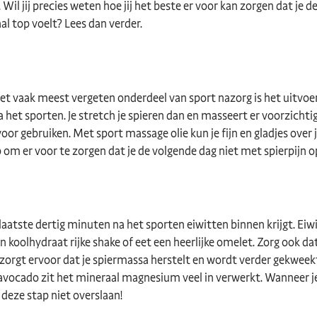
 Wil jij precies weten hoe jij het beste er voor kan zorgen dat je 
l top voelt? Lees dan verder.
 het vaak meest vergeten onderdeel van sport nazorg is het uitvo
 het sporten. Je stretch je spieren dan en masseert er voorzichtig
oor gebruiken. Met sport massage olie kun je fijn en gladjes over j
p om er voor te zorgen dat je de volgende dag niet met spierpijn op
 laatste dertig minuten na het sporten eiwitten binnen krijgt. Eiwi
n koolhydraat rijke shake of eet een heerlijke omelet. Zorg ook 
zorgt ervoor dat je spiermassa herstelt en wordt verder gekweekt
avocado zit het mineraal magnesium veel in verwerkt. Wanneer je
 deze stap niet overslaan!