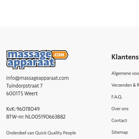
Klantens
Algemene voo
info@massageapparaat.com
Verzenden & 
Tuindorpstraat 7
6001TS Weert
F.A.Q.
Over ons
KvK: 96078049
BTW-nr: NL005190663B82
Contact
Sitemap
Onderdeel van
Quick Quality People