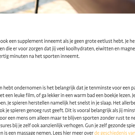
n ook een supplement inneemt als je geen grote eetlust hebt. Je 
 die er voor zorgen dat jij veel koolhydraten, eiwitten en magne
ertig minuten na het sporten inneemt.
n hebt ondernomen is het belangrijk dat je tenminste voor een p
et een leuke film, of ga lekker in een warm bad een boekje lezen. J
n. Je spieren herstellen namelijk het snelst in je slaap. Het aller
ook je spieren genoeg rust geeft. Dit is vooral belangrijk als jij min
 voor een mens om alleen maar te blijven sporten zonder rust te 
ssures bij je zelf ook aanzienlijk verhogen. Gun je zelf gezonde sp
en is een massage nemen. Lees hier meer over
de geschiedenis va