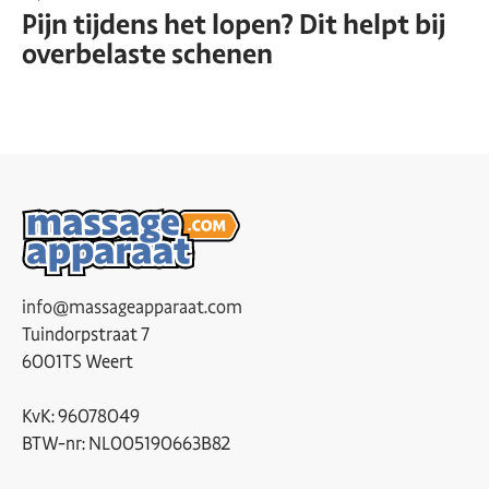
Pijn tijdens het lopen? Dit helpt bij
overbelaste schenen
info@massageapparaat.com
Tuindorpstraat 7
6001TS Weert
KvK: 96078049
BTW-nr: NL005190663B82