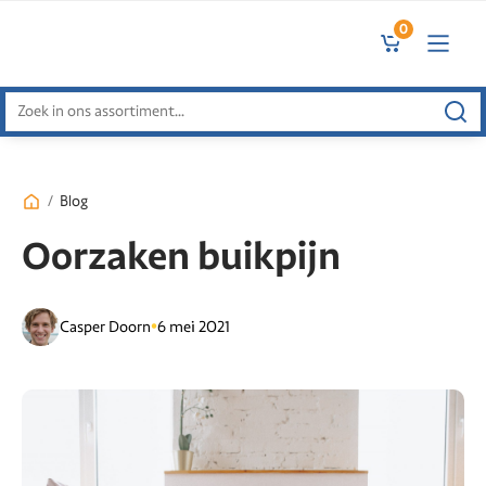
0
Zoeken
naar:
/
Blog
Oorzaken buikpijn
•
Casper Doorn
6 mei 2021