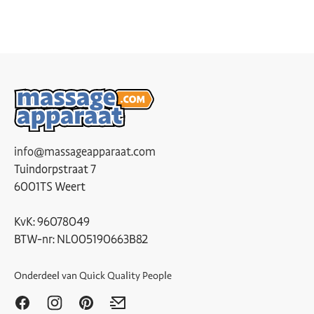
info@massageapparaat.com
Tuindorpstraat 7
6001TS Weert
KvK: 96078049
BTW-nr: NL005190663B82
Onderdeel van
Quick Quality People