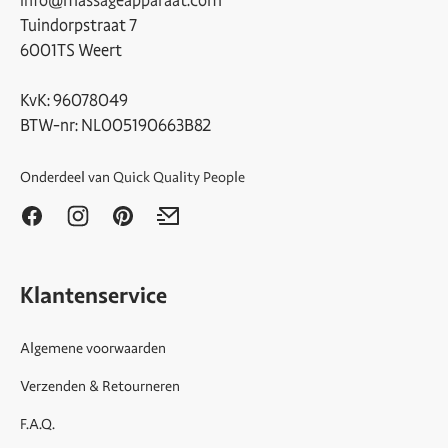
info@massageapparaat.com
Tuindorpstraat 7
6001TS Weert
KvK: 96078049
BTW-nr: NL005190663B82
Onderdeel van
Quick Quality People
Klantenservice
Algemene voorwaarden
Verzenden & Retourneren
F.A.Q.