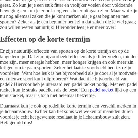
geest. Zo kun je je een stuk fitter en vrolijker voelen door voldoende
beweging, en kun je er ook nog eens beter uit gaan zien. Maar wat zijn
nu nog allemaal zaken die je kunt merken als je gaat beginnen met
sporten? Zeker als je een beginner bent zijn dat zaken die je wel graag
zou willen weten natuurlijk! Hieronder lees je er meer over!
Effecten op de korte termijn
Er zijn natuurlijk effecten van sporten op de korte termijn en op de
lange termijn. Dat zijn bijvoorbeeld effecten als je fitter voelen, minder
moe zijn, meer energie hebben, meer honger krijgen en ook meer zin
krijgen om te gaan sporten. Zeker het laatste voorbeeld heeft zo zijn
voordelen. Want hoe leuk is het bijvoorbeeld als je door al je motivatie
een nieuwe sport kunt uitproberen? Wat dacht je bijvoorbeeld van
padel? Hiervoor heb je uiteraard een padel racket nodig. Met een padel
racket kun je straks padellen als de beste! Een
padel racket
lijkt op een
tennisracket, maar is toch niet helemaal hetzelfde.
Daarnaast kun je ook op redelijke korte termijn een verschil merken in
je lichaamsbouw. Echter kan het soms wel weken of maanden duren
voordat je echt het gewenste resultaat in je lichaamsbouw zult zien.
Heb geduld dus!