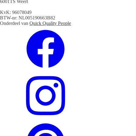
6001TS Weert
KvK: 96078049
BTW-nr: NL005190663B82
Onderdeel van
Quick Quality People