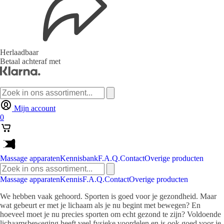
Herlaadbaar
Betaal achteraf met
Zoeken
naar:
Mijn account
0
Massage apparaten
Kennisbank
F.A.Q.
Contact
Overige producten
Zoeken
naar:
Massage apparaten
Kennis
F.A.Q.
Contact
Overige producten
We hebben vaak gehoord. Sporten is goed voor je gezondheid. Maar
wat gebeurt er met je lichaam als je nu begint met bewegen? En
hoeveel moet je nu precies sporten om echt gezond te zijn? Voldoende
lichaamsbeweging heeft veel fysieke voordelen en is ook goed voor je