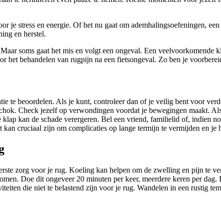
or je stress en energie. Of het nu gaat om ademhalingsoefeningen, een
ing en herstel.
g. Maar soms gaat het mis en volgt een ongeval. Een veelvoorkomende kla
voor het behandelen van rugpijn na een fietsongeval. Zo ben je voorbere
atie te beoordelen. Als je kunt, controleer dan of je veilig bent voor ver
 schok. Check jezelf op verwondingen voordat je bewegingen maakt. Als je 
 klap kan de schade verergeren. Bel een vriend, familielid of, indien 
kan cruciaal zijn om complicaties op lange termijn te vermijden en je her
g
e eerste zorg voor je rug. Koeling kan helpen om de zwelling en pijn te
rkomen. Doe dit ongeveer 20 minuten per keer, meerdere keren per dag. H
tiviteiten die niet te belastend zijn voor je rug. Wandelen in een rustig t