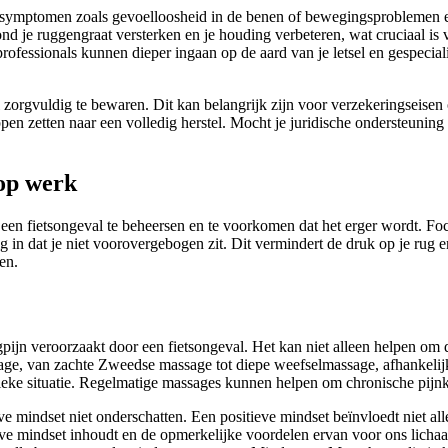
 symptomen zoals gevoelloosheid in de benen of bewegingsproblemen erv
d je ruggengraat versterken en je houding verbeteren, wat cruciaal is 
rofessionals kunnen dieper ingaan op de aard van je letsel en gespecial
zorgvuldig te bewaren. Dit kan belangrijk zijn voor verzekeringseisen 
ppen zetten naar een volledig herstel. Mocht je juridische ondersteunin
op werk
 een fietsongeval te beheersen en te voorkomen dat het erger wordt. Fo
 in dat je niet voorovergebogen zit. Dit vermindert de druk op je rug 
en.
jn veroorzaakt door een fietsongeval. Het kan niet alleen helpen om de
sage, van zachte Zweedse massage tot diepe weefselmassage, afhankelijk
eke situatie. Regelmatige massages kunnen helpen om chronische pijnklach
e mindset niet onderschatten. Een positieve mindset beïnvloedt niet a
itieve mindset inhoudt en de opmerkelijke voordelen ervan voor ons li