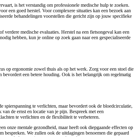
aart, is het verstandig om professionele medische hulp te zoeken.
voor een goed herstel. Voor complexere situaties kan een bezoek aan
iseerde behandelingen voorstellen die gericht zijn op jouw specifieke
of verdere medische evaluaties. Herstel na een fietsongeval kan een
g nodig hebben, kun je online op zoek gaan naar een gespecialiseerde
cus op ergonomie zowel thuis als op het werk. Zorg voor een stoel die
en bevordert een betere houding. Ook is het belangrijk om regelmatig
 spierspanning te verlichten, maar bevordert ook de bloedcirculatie,
 van de ernst en locatie van je pijn. Bespreek met een
ten te verlichten en de flexibiliteit te verbeteren.
lleen onze mentale gezondheid, maar heeft ook diepgaande effecten op
chaam bespreken. We zullen ook de uitdagingen benoemen die gepaard