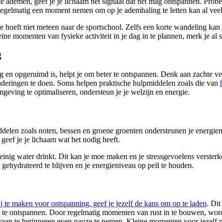
te ademen, geef je je lichaam het signaal dat het mag ontspannen. Probe
. Regelmatig een moment nemen om op je ademhaling te letten kan al vee
 hoeft niet meteen naar de sportschool. Zelfs een korte wandeling kan
ne momenten van fysieke activiteit in je dag in te plannen, merk je al sn
g
tig en opgeruimd is, helpt je om beter te ontspannen. Denk aan zachte v
anderingen te doen. Soms helpen praktische hulpmiddelen zoals die van
mgeving te optimaliseren, ondersteun je je welzijn en energie.
middelen zoals noten, bessen en groene groenten ondersteunen je energie
eef je je lichaam wat het nodig heeft.
einig water drinkt. Dit kan je moe maken en je stressgevoelens versterke
 gehydrateerd te blijven en je energieniveau op peil te houden.
ij te maken voor ontspanning, geef je jezelf de kans om op te laden
. Di
lpt te ontspannen. Door regelmatig momenten van rust in te bouwen, word
eraan te herinneren even pauze te nemen. Kleine momenten voor jezelf ma