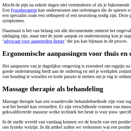
Mocht de pijn na enkele dagen niet verminderen of als je bijkomende
Een
fysiotherapeut
kan ondersteunen met oefeningen die de spieren ron
een specialist zoals een orthopeed of een neuroloog nodig zijn. Deze p
symptomen.
Daarnaast is het van belang om alle documentatie omtrent het ongeval 
uitdaging zijn, maar met de juiste aanpak en ondersteuning kun je sta
‘
advocaat voor aangereden fietser
’ die jou kan bijstaan in dit proces.
Ergonomische aanpassingen voor thuis en 
Het aanpassen van je dagelijkse omgeving is essentieel om rugpijn na
goede ondersteuning biedt aan de onderrug en stel je werkplek zodanig
van houding te wisselen en korte pauzes te nemen om je rug te ontlast
Massage therapie als behandeling
Massage therapie kan een waardevolle behandelmethode zijn voor rugpi
wat het herstel kan versnellen. Er zijn verschillende vormen van mas
gekwalificeerde masseur welke techniek het beste is voor jouw specifi
In de snelle wereld van vandaag kunnen we de kracht van een positiev
ons fysieke welzijn. In dit artikel zullen we verkennen wat een pos