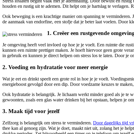
Stress loslaten begint vaak met je ademhaling. Door bewust en rustig 
houden en rustig uit te ademen. Dit helpt om je hartslag te verlagen
Ook beweging is een krachtige manier om spanning te verminderen. Je
de aanmaak van endorfine, een stofje dat je beter laat voelen. Door klei
1. Creëer een rustgevende omgevin
Je omgeving heeft veel invloed op hoe je je voelt. Een ruimte die rus
kunnen een ruimte prettiger maken. Je hoeft hiervoor geen grote ver
in gebruik en kunnen je direct helpen om stress los te laten. Door je o
2. Voeding en hydratatie voor meer energie
Wat je eet en drinkt speelt een grote rol in hoe je je voelt. Voedings
energieboost gevolgd door een dip. Door voedzame keuzes te maken, g
Ook hydratatie is belangrijk. Je lichaam werkt minder goed als je te w
gewoonten, zoals een glas water drinken bij het opstaan, helpen je om
3. Maak tijd voor jezelf
Zelfzorg is belangrijk om stress te verminderen.
Door dagelijks tijd vr
thee kan al genoeg zijn. Wat je doet, maakt niet uit, zolang het je he
drukke periodes. Zet bijvoorbeeld een timer op je telefoon om jezelf 