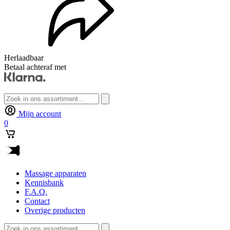
Herlaadbaar
Betaal achteraf met
Zoeken
naar:
Mijn account
0
Massage apparaten
Kennisbank
F.A.Q.
Contact
Overige producten
Zoeken