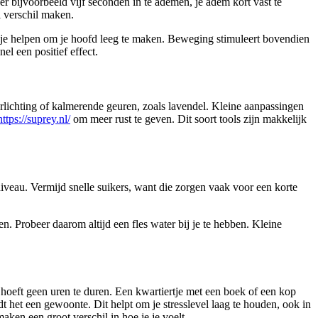
er bijvoorbeeld vijf seconden in te ademen, je adem kort vast te
l verschil maken.
 je helpen om je hoofd leeg te maken. Beweging stimuleert bovendien
el een positief effect.
erlichting of kalmerende geuren, zoals lavendel. Kleine aanpassingen
https://suprey.nl/
om meer rust te geven. Dit soort tools zijn makkelijk
niveau. Vermijd snelle suikers, want die zorgen vaak voor een korte
n. Probeer daarom altijd een fles water bij je te hebben. Kleine
t hoeft geen uren te duren. Een kwartiertje met een boek of een kop
t het een gewoonte. Dit helpt om je stresslevel laag te houden, ook in
ken een groot verschil in hoe je je voelt.