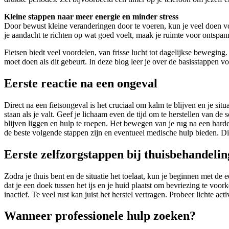
Kleine stappen naar meer energie en minder stress
Door bewust kleine veranderingen door te voeren, kun je veel doen vo
je aandacht te richten op wat goed voelt, maak je ruimte voor ontspann
Fietsen biedt veel voordelen, van frisse lucht tot dagelijkse bewegin
moet doen als dit gebeurt. In deze blog leer je over de basisstappen 
Eerste reactie na een ongeval
Direct na een fietsongeval is het cruciaal om kalm te blijven en je situ
staan als je valt. Geef je lichaam even de tijd om te herstellen van de
blijven liggen en hulp te roepen. Het bewegen van je rug na een harde
de beste volgende stappen zijn en eventueel medische hulp bieden. Dit 
Eerste zelfzorgstappen bij thuisbehandelin
Zodra je thuis bent en de situatie het toelaat, kun je beginnen met d
dat je een doek tussen het ijs en je huid plaatst om bevriezing te voo
inactief. Te veel rust kan juist het herstel vertragen. Probeer lichte ac
Wanneer professionele hulp zoeken?