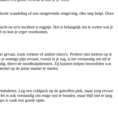
 korte wandeling of een rustgevende omgeving, elke stap helpt. Door
cht na zo'n incident is rugpijn. Het is belangrijk om te weten wat je
id en kun je erger voorkomen.
der gevaar, zoals verkeer of andere risico's. Probeer niet meteen op te
ernstige pijn ervaart, vooral in je rug, is het verstandig om stil te
nodig, direct de noodhulpdiensten. Zij kunnen helpen beoordelen wat
stel op de juiste manier te starten.
 verminderen. Leg een coldpack op de getroffen plek, maar zorg ervoor
et is ook verstandig om enige rust te houden, maar blijf niet te lang
empo is vaak een goede optie.