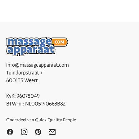
info@massageapparaat.com
Tuindorpstraat 7
6001TS Weert
KvK: 96078049
BTW-nr: NL005190663B82
Onderdeel van
Quick Quality People