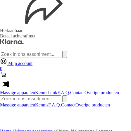
Herlaadbaar
Betaal achteraf met
Zoeken
naar:
Mijn account
0
Massage apparaten
Kennisbank
F.A.Q.
Contact
Overige producten
Zoeken
naar:
Massage apparaten
Kennis
F.A.Q.
Contact
Overige producten