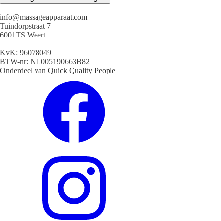
Apparaat
aantal
info@massageapparaat.com
Tuindorpstraat 7
6001TS Weert
KvK: 96078049
BTW-nr: NL005190663B82
Onderdeel van
Quick Quality People