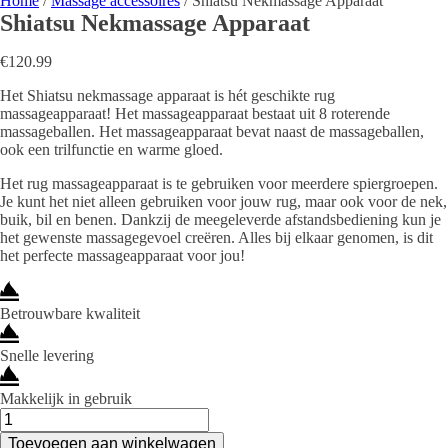
Home
/
Massage accessoires
/ Shiatsu Nekmassage Apparaat
Shiatsu Nekmassage Apparaat
€
120.99
Het Shiatsu nekmassage apparaat is hét geschikte rug
massageapparaat! Het massageapparaat bestaat uit 8 roterende
massageballen. Het massageapparaat bevat naast de massageballen,
ook een trilfunctie en warme gloed.
Het rug massageapparaat is te gebruiken voor meerdere spiergroepen.
Je kunt het niet alleen gebruiken voor jouw rug, maar ook voor de nek,
buik, bil en benen. Dankzij de meegeleverde afstandsbediening kun je
het gewenste massagegevoel creëren. Alles bij elkaar genomen, is dit
het perfecte massageapparaat voor jou!
Betrouwbare kwaliteit
Snelle levering
Makkelijk in gebruik
Shiatsu
Nekmassage
Toevoegen aan winkelwagen